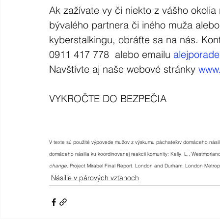
Ak zažívate vy či niekto z vášho okolia
bývalého partnera či iného muža alebo
kyberstalkingu, obráťte sa na nás. Kon
0911 417 778  alebo emailu 
alejporad
Navštívte aj naše webové stránky 
www.
VYKROČTE DO BEZPEČIA
V texte sú použité výpovede mužov z výskumu páchateľov domáceho násili
domáceho násilia ku koordinovanej reakcii komunity: Kelly, L., Westmorland
change.
 Project Mirabel Final Report. London and Durham: London Metropo
Násilie v párových vzťahoch