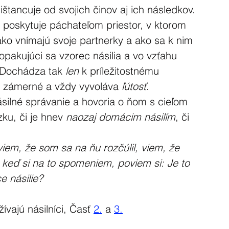
štancuje od svojich činov aj ich následkov.
, poskytuje páchateľom priestor, v ktorom 
ko vnímajú svoje partnerky a ako sa k nim 
opakujúci sa vzorec násilia a vo vzťahu 
 Dochádza tak 
len
 k príležitostnému 
o zámerné a vždy vyvoláva 
ľútosť
. 
ásilné správanie a hovoria o ňom s cieľom 
ku, či je hnev 
naozaj domácim násilím
, či 
viem, že som sa na ňu rozčúlil, viem, že 
y, keď si na to spomeniem, poviem si: Je to 
e násilie?
ívajú násilníci, Časť 
2.
 a 
3.