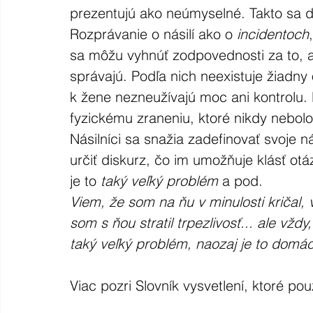
prezentujú ako neúmyselné. Takto sa di
Rozprávanie o násilí ako o 
incidentoch
sa môžu vyhnúť zodpovednosti za to, a
správajú. Podľa nich neexistuje žiadny 
k žene nezneužívajú moc ani kontrolu.
fyzickému zraneniu, ktoré nikdy nebol
Násilníci sa snažia zadefinovať svoje n
určiť diskurz, čo im umožňuje klásť otáz
je to 
taký veľký problém 
a pod.
Viem, že som na ňu v minulosti kričal, 
som s ňou stratil trpezlivosť... ale vžd
taký veľký problém, naozaj je to domác
Viac pozri Slovník vysvetlení, ktoré použ