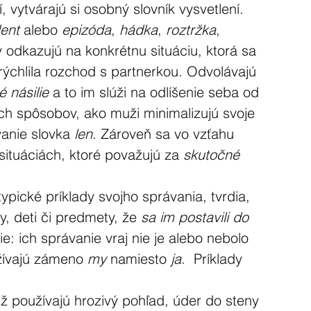
, vytvárajú si osobný slovník vysvetlení. 
dent
 alebo 
epizóda
, 
hádka
, 
roztržka
, 
 odkazujú na konkrétnu situáciu, ktorá sa 
urýchlila rozchod s partnerkou. Odvolávajú 
 násilie
 a to im slúži na odlíšenie seba od 
ch spôsobov, ako muži minimalizujú svoje 
anie slovka 
len
. Zároveň sa vo vzťahu 
ituáciách, ktoré považujú za 
skutočné 
typické príklady svojho správania, tvrdia, 
y, deti či predmety, že 
sa im postavili do 
e: ich správanie vraj nie je alebo nebolo 
žívajú zámeno 
my
 namiesto 
ja
.  Príklady 
ež používajú hrozivý pohľad, úder do steny 