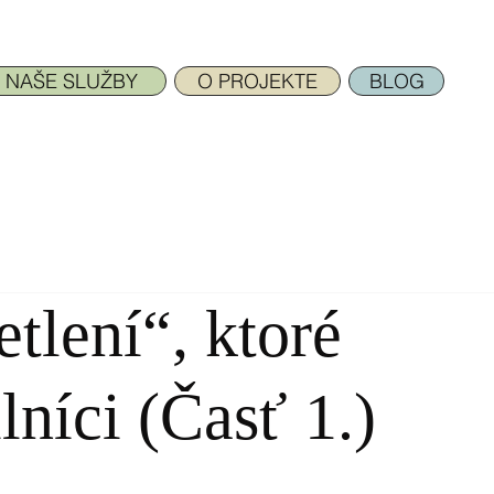
NAŠE SLUŽBY
O PROJEKTE
BLOG
tlení“, ktoré
lníci (Časť 1.)