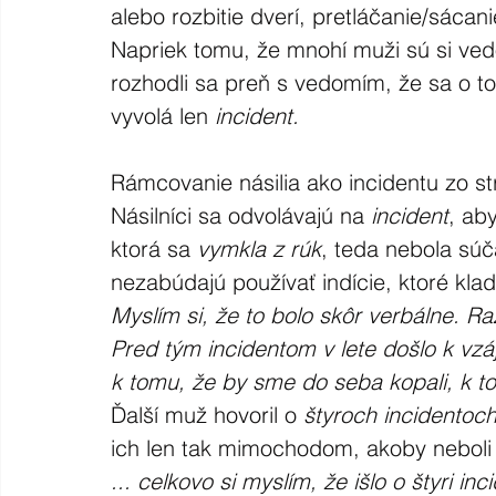
alebo rozbitie dverí, pretláčanie/sácani
Napriek tomu, že mnohí muži sú si ved
rozhodli sa preň s vedomím, že sa o to
vyvolá len 
incident.
Rámcovanie násilia ako
incidentu
zo s
Násilníci sa odvolávajú na 
incident
, aby
ktorá sa 
vymkla z rúk
, teda nebola súč
nezabúdajú používať indície, ktoré kla
Myslím si, že to bolo skôr verbálne. R
Pred tým incidentom v lete došlo k vz
k tomu, že by sme do seba kopali, k t
Ďalší muž hovoril o 
štyroch incidentoc
ich len tak mimochodom, akoby neboli
... celkovo si myslím, že išlo o štyri i