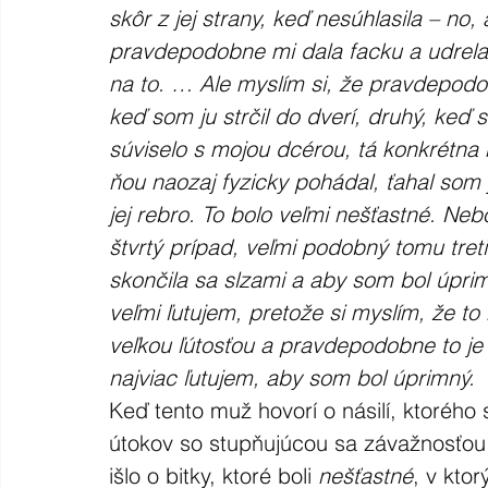
skôr z jej strany, keď nesúhlasila – no,
pravdepodobne mi dala facku a udrela 
na to. … Ale myslím si, že pravdepodo
keď som ju strčil do dverí, druhý, keď 
súviselo s mojou dcérou, tá konkrétna 
ňou naozaj fyzicky pohádal, ťahal som j
jej rebro. To bolo veľmi nešťastné. Neb
štvrtý prípad, veľmi podobný tomu tret
skončila sa slzami a aby som bol úprim
veľmi ľutujem, pretože si myslím, že to
veľkou ľútosťou a pravdepodobne to je 
najviac ľutujem, aby som bol úprimný.
Keď tento muž hovorí o násilí, ktorého 
útokov so stupňujúcou sa závažnosťou 
išlo o bitky, ktoré boli 
nešťastné
, v kto