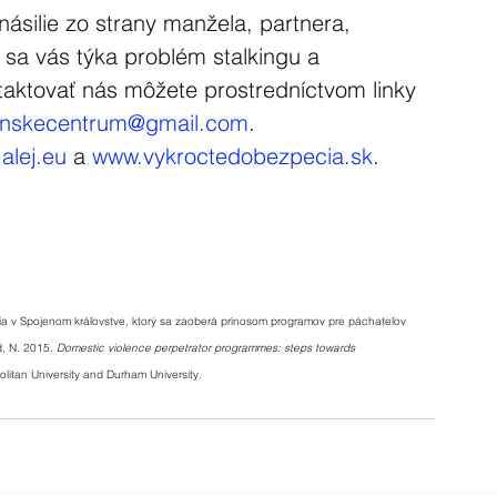
 násilie zo strany manžela, partnera, 
 sa vás týka problém stalkingu a 
taktovať nás môžete prostredníctvom linky 
enskecentrum@gmail.com
. 
alej.eu
 a 
www.vykroctedobezpecia.sk
.
a v Spojenom kráľovstve, ktorý sa zaoberá prínosom programov pre páchateľov 
, N. 2015. 
Domestic violence perpetrator programmes: steps towards 
litan University and Durham University.