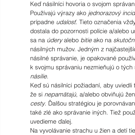
Keď násilníci hovoria o svojom správaní
Používajú výrazy ako 
jednorazový inci
prípadne 
udalosť
. Tieto označenia vždy
dostala do pozornosti polície a/alebo 
sa na 
údery
 alebo 
bitie
 ako na 
skutočné
násilných mužov. Jedným z najčastejší
násilné správanie, je opakované použív
k svojmu správaniu nezmieňujú o tých s
násilie
. 
Keď sú násilníci požiadaní, aby uviedli 
že si 
nepamätajú
, a/alebo obviňujú žen
cesty
. Ďalšou stratégiou je porovnávani
také zlé ako správanie iných. Tiež pou
uvedieme ďalej.
Na vyvolávanie strachu u žien a detí ti