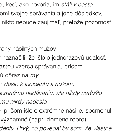
e, keď, ako hovoria, im 
stáli v ceste
. 
omí svojho správania a jeho dôsledkov, 
 nikto nebude zaujímať, pretože pozornosť 
trany násilných mužov
 naznačili, že išlo o jednorazovú udalosť, 
asťou vzorca správania, pričom 
dú dôraz na 
my
.
az došlo k incidentu s nožom.
ájomnému nadávaniu, ale nikdy nedošlo 
omu nikdy nedošlo.
h
, pričom išlo o extrémne násilie, spomenul 
 významné (napr. zlomené rebro).
ncidenty. Prvý, no povedal by som, že vlastne 