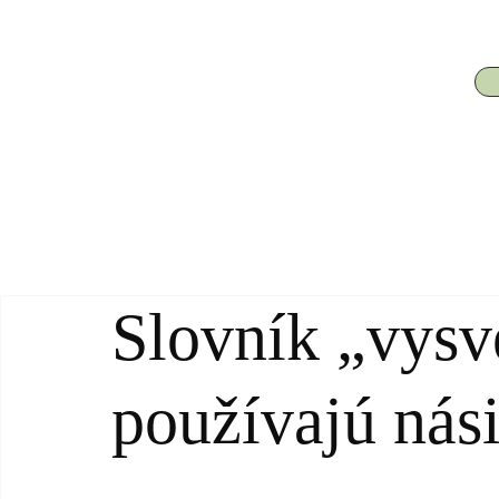
Slovník „vysve
používajú nási