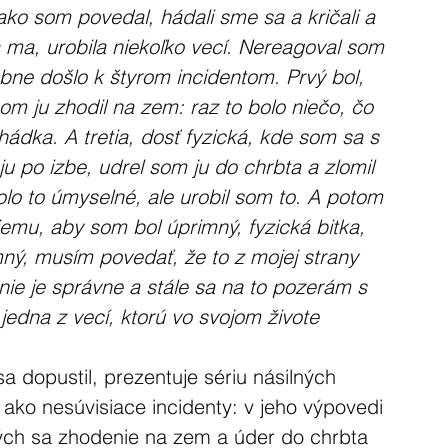
 ako som povedal, hádali sme sa a kričali a 
ma, urobila niekoľko vecí. Nereagoval som 
bne došlo k štyrom incidentom. Prvý bol, 
som ju zhodil na zem: raz to bolo niečo, čo 
hádka. A tretia, dosť fyzická, kde som sa s 
u po izbe, udrel som ju do chrbta a zlomil 
olo to úmyselné, ale urobil som to. A potom 
iemu, aby som bol úprimný, fyzická bitka, 
ný, musím povedať, že to z mojej strany 
 nie je správne a stále sa na to pozerám s 
jedna z vecí, ktorú vo svojom živote 
sa dopustil, prezentuje sériu násilných 
ako nesúvisiace incidenty: v jeho výpovedi 
rých sa zhodenie na zem a úder do chrbta 