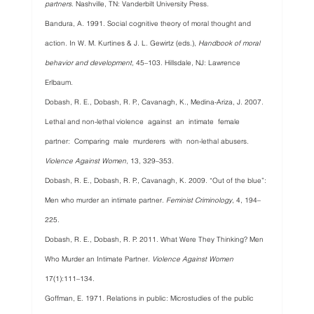
partners
. Nashville, TN: Vanderbilt University Press.
Bandura, A. 1991. Social cognitive theory of moral thought and 
action. In W. M. Kurtines & J. L. Gewirtz (eds.), 
Handbook of moral 
behavior and development
, 45–103. Hillsdale, NJ: Lawrence 
Erlbaum.
Dobash, R. E., Dobash, R. P., Cavanagh, K., Medina-Ariza, J. 2007. 
Lethal and non-lethal violence  against  an  intimate  female  
partner:  Comparing  male  murderers  with  non-lethal abusers. 
Violence Against Women
, 13, 329–353.
Dobash, R. E., Dobash, R. P., Cavanagh, K. 2009. “Out of the blue”: 
Men who murder an intimate partner. 
Feminist Criminology
, 4, 194–
225.
Dobash, R. E., Dobash, R. P. 2011. What Were They Thinking? Men 
Who Murder an Intimate Partner. 
Violence Against Women 
17(1):111–134.
Goffman, E. 1971. Relations in public: Microstudies of the public 