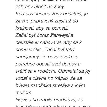
zábrany útočiť na ženy. 
Keď obvineného ženy opúšťajú, je 
zjavne pripravený zájsť až do 
krajnosti, aby sa pomstil. 
Začal byť čoraz žiarlivejší a 
neustále ju nahováral, aby sa k 
nemu vrátila. Začal byť taký 
nepríjemný, že považovala za 
potrebné opustiť svoj domov a 
vrátiť sa k rodičom. Odmietal sa jej 
vzdať a zjavne ho trápilo, že sa 
bývalá manželka stretáva s iným 
mužom.
Najviac ho trápila predstava, že 
jeho bývalá partnerka má sexuálny 