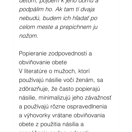
deťom, pôjdem k jeho domu a 
podpálim ho. Ak tam tí dvaja 
nebudú, budem ich hľadať po 
celom meste a prepichnem ju 
nožom. 
Popieranie zodpovednosti a 
obviňovanie obete
V literatúre o mužoch, ktorí 
používajú násilie voči ženám, sa 
zdôrazňuje, že často popierajú 
násilie, minimalizujú jeho závažnosť 
a používajú rôzne ospravedlnenia 
a výhovorky vrátane obviňovania 
obete z použitia násilia a 