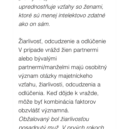
uprednostňuje vzťahy so ženami, 
ktoré sú menej intelektovo zdatné 
ako on sám.
Žiarlivosť, odcudzenie a odlúčenie
V prípade vrážd žien partnermi 
alebo bývalými 
partnermi/manželmi majú osobitný 
význam otázky majetníckeho 
vzťahu, žiarlivosti, odcudzenia a 
odlúčenia. Keď dôjde k vražde, 
môže byť kombinácia faktorov 
obzvlášť významná. 
Obžalovaný bol žiarlivosťou 
posadnutý muž. V prvých rokoch 