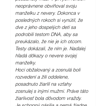
neoprávnene obviňoval svoju 
manželku z nevery. Dokonca v 
posledných rokoch si vynútil, že 
dve z jeho dospelých detí sa 
podrobili testom DNA, aby sa 
preukázalo, že nie je ich otcom. 
Testy dokázali, že ním je. Naďalej 
hľadá dôkazy o nevere svojej 
manželky. 
Hoci obžalovaný a zosnulá boli 
rozvedení a žili oddelene, 
posadnuto žiarlil na vzťahy 
zosnulej s inými mužmi. Práve táto 
žiarlivosť bola dôvodom vraždy. 
Je schopný násilia a nemá žiadne 