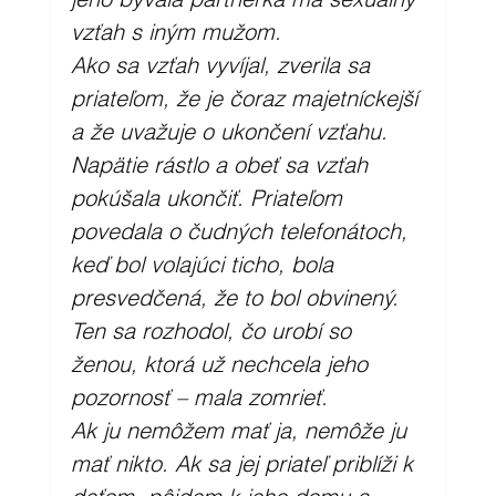
vzťah s iným mužom.
Ako sa vzťah vyvíjal, zverila sa 
priateľom, že je čoraz majetníckejší 
a že uvažuje o ukončení vzťahu.  
Napätie rástlo a obeť sa vzťah 
pokúšala ukončiť. Priateľom 
povedala o čudných telefonátoch, 
keď bol volajúci ticho, bola 
presvedčená, že to bol obvinený. 
Ten sa rozhodol, čo urobí so 
ženou, ktorá už nechcela jeho 
pozornosť – mala zomrieť.
Ak ju nemôžem mať ja, nemôže ju 
mať nikto. Ak sa jej priateľ priblíži k 