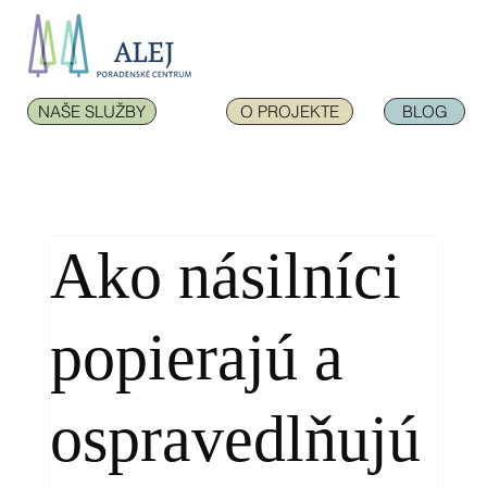
NAŠE SLUŽBY
O PROJEKTE
BLOG
Ako násilníci
popierajú a
ospravedlňujú