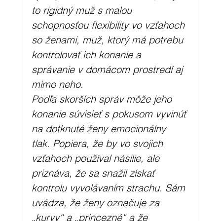
to rigidný muž s malou 
schopnosťou flexibility vo vzťahoch 
so ženami, muž, ktorý má potrebu 
kontrolovať ich konanie a 
správanie v domácom prostredí aj 
mimo neho.
Podľa skorších správ môže jeho 
konanie súvisieť s pokusom vyvinúť 
na dotknuté ženy emocionálny 
tlak. Popiera, že by vo svojich 
vzťahoch používal násilie, ale 
priznáva, že sa snažil získať 
kontrolu vyvolávaním strachu. Sám 
uvádza, že ženy označuje za 
„kurvy“ a „princezné“ a že 