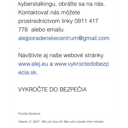
kyberstalkingu, obráťte sa na nás. 
Kontaktovať nás môžete 
prostredníctvom linky 0911 417 
778  alebo emailu 
alejporadenskecentrum@gmail.com
. 
Navštívte aj naše webové stránky 
www.alej.eu
 a 
www.vykroctedobezp
ecia.sk
.
VYKROČTE DO BEZPEČIA
Použitá literatúra
Adams, D. 2007. 
Why do they kill: Men who murder their intimate 