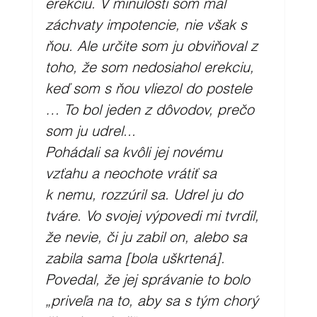
erekciu. V minulosti som mal 
záchvaty impotencie, nie však s 
ňou. Ale určite som ju obviňoval z 
toho, že som nedosiahol erekciu, 
keď som s ňou vliezol do postele 
… To bol jeden z dôvodov, prečo 
som ju udrel... 
Pohádali sa kvôli jej novému 
vzťahu a neochote vrátiť sa 
k nemu, rozzúril sa. Udrel ju do 
tváre. Vo svojej výpovedi mi tvrdil, 
že nevie, či ju zabil on, alebo sa 
zabila sama [bola uškrtená]. 
Povedal, že jej správanie to bolo 
„priveľa na to, aby sa s tým chorý 