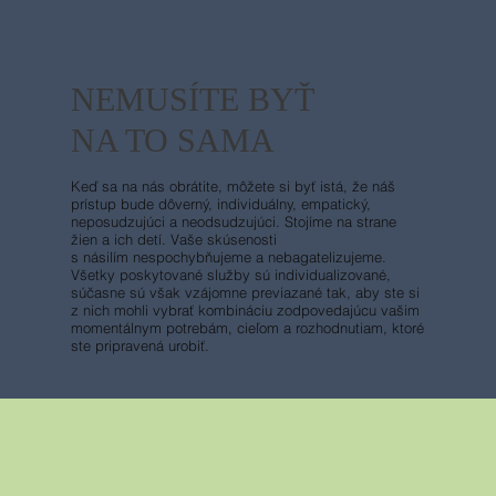
NEMUSÍTE BYŤ
NA TO SAMA
Keď sa na nás obrátite, môžete si byť istá, že náš
prístup bude
dôverný, individuálny, empatický,
neposudzujúci a
neodsudzujúci. Stojíme na strane
žien a ich detí. Vaše
skúsenosti
s násilím nespochybňujeme a nebagatelizujeme.
Všetky poskytované služby sú individualizované,
súčasne sú
však vzájomne previazané tak, aby ste si
z nich mohli vybrať
kombináciu zodpovedajúcu vašim
momentálnym potrebám,
cieľom a rozhodnutiam, ktoré
ste pripravená urobiť.