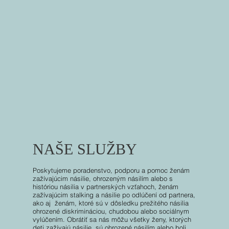
NAŠE SLUŽBY
Poskytujeme poradenstvo, podporu a pomoc ženám
zažívajúcim násilie, ohrozeným násilím alebo s
históriou násilia
v partnerských vzťahoch, ženám
zažívajúcim stalking a násilie
po odlúčení od partnera,
ako aj ženám, ktoré sú v dôsledku
prežitého násilia
ohrozené diskrimináciou, chudobou alebo
sociálnym
vylúčením. Obrátiť sa nás môžu všetky ženy,
ktorých
deti zažívajú násilie, sú ohrozené násilím alebo boli