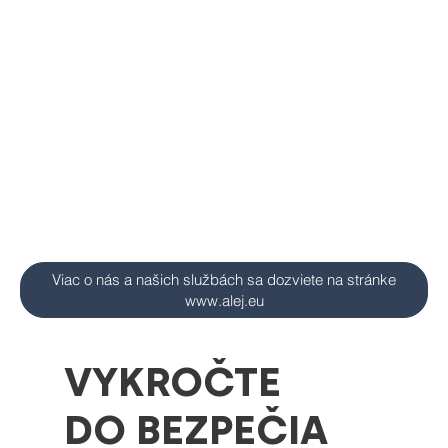
Viac o nás a našich službách sa dozviete na stránke
www.alej.eu
VYKROČTE
DO BEZPEČIA